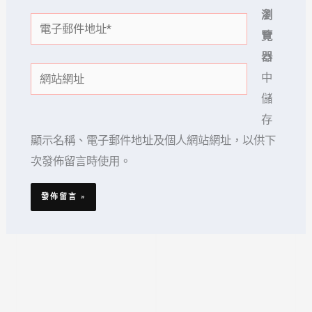
瀏
電
覽
子
器
郵
網
中
件
站
儲
地
網
存
址
址
顯示名稱、電子郵件地址及個人網站網址，以供下
*
次發佈留言時使用。