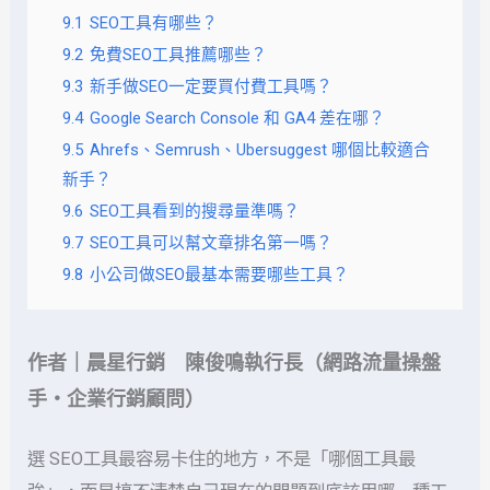
9.1
SEO工具有哪些？
9.2
免費SEO工具推薦哪些？
9.3
新手做SEO一定要買付費工具嗎？
9.4
Google Search Console 和 GA4 差在哪？
9.5
Ahrefs、Semrush、Ubersuggest 哪個比較適合
新手？
9.6
SEO工具看到的搜尋量準嗎？
9.7
SEO工具可以幫文章排名第一嗎？
9.8
小公司做SEO最基本需要哪些工具？
作者｜晨星行銷 陳俊鳴執行長（網路流量操盤
手・企業行銷顧問）
選 SEO工具最容易卡住的地方，不是「哪個工具最