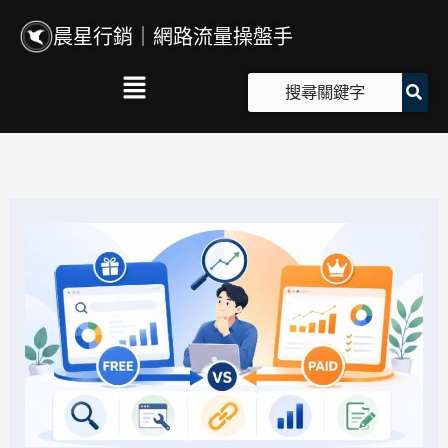
跳
晨星行銷｜網路流量操盤手
至
主
Main
要
Menu
內
容