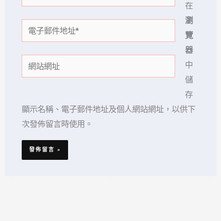
在
瀏
電
覽
子
器
郵
網
中
件
站
儲
地
網
存
址
址
顯示名稱、電子郵件地址及個人網站網址，以供下
*
次發佈留言時使用。