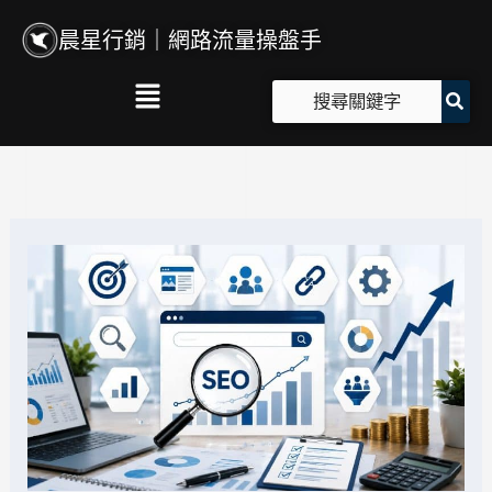
跳
晨星行銷｜網路流量操盤手
至
主
Main
要
Menu
內
容