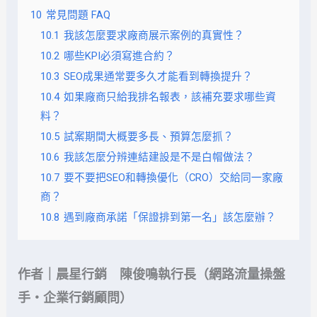
10
常見問題 FAQ
10.1
我該怎麼要求廠商展示案例的真實性？
10.2
哪些KPI必須寫進合約？
10.3
SEO成果通常要多久才能看到轉換提升？
10.4
如果廠商只給我排名報表，該補充要求哪些資
料？
10.5
試案期間大概要多長、預算怎麼抓？
10.6
我該怎麼分辨連結建設是不是白帽做法？
10.7
要不要把SEO和轉換優化（CRO）交給同一家廠
商？
10.8
遇到廠商承諾「保證排到第一名」該怎麼辦？
作者｜晨星行銷 陳俊鳴執行長（網路流量操盤
手・企業行銷顧問）