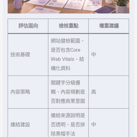
評估面向
檢核重點
權重建議
網站健檢範圍、
是否包含Core
技術基礎
中
Web Vitals、結
構化資料
關鍵字分級邏
內容策略
輯、內容規劃是
高
否對應商業意圖
連結來源說明是
連結建設
否透明、是否排
中
除黑帽手法