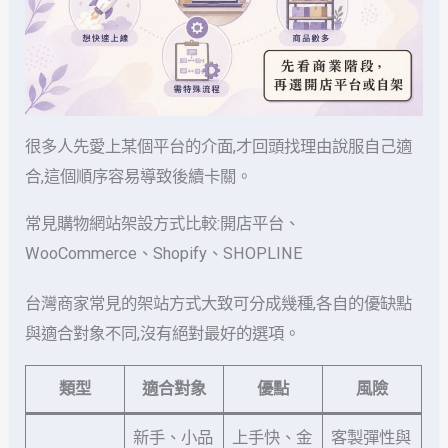
很多人先愛上某個平台的介面,才回頭找理由說服自己適
合,這個順序容易導致後續卡關。
常見購物網站架設方式比較:開店平台、
WooCommerce、Shopify、SHOPLINE
台灣商家常見的架站方式大致可分成幾種,各自的優缺點
與適合對象不同,沒有絕對最好的選項。
類型
適合對象
優點
風險
新手、小品
上手快、金
客製彈性與