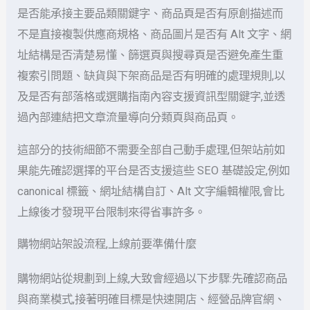
是否能承接主要品類關鍵字、商品頁是否有原創描述而
不是直接複製供應商規格、商品圖片是否有 Alt 文字、網
址結構是否清楚易懂、篩選頁與搜尋頁是否避免產生重
複索引問題、缺貨與下架商品是否有明確的處理規則,以
及是否有部落格或選購指南內容支援資訊型關鍵字,並透
過內部連結把文章流量導向分類頁與商品頁。
這部分的技術細節不需要全部自己動手處理,但架站前如
果能先確認選擇的平台是否支援這些 SEO 基礎設定,例如
canonical 標籤、網址結構自訂、Alt 文字編輯權限,會比
上線後才發現平台限制來得省事許多。
購物網站架設流程,上線前要準備什麼
購物網站從規劃到上線,大致會經過以下步驟:先確認商品
與商業模式,接著明確目標是快速開店、經營品牌官網、