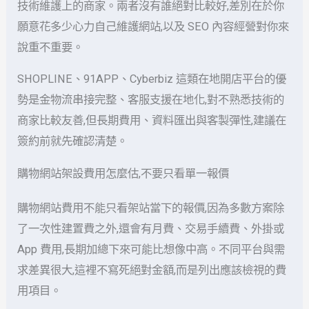
技術維護上的商家。兩者沒有誰絕對比較好,差別在於你
願意花多少心力自己維護網站,以及 SEO 內容經營對你來
說重不重要。
SHOPLINE、91APP、Cyberbiz 這類在地開店平台的優
勢是金物流串接完整、客服支援在地化,對不熟悉技術的
商家比較友善,但長期費用、資料匯出與客製彈性,建議在
簽約前就先確認清楚。
購物網站架設費用怎麼估,不要只看單一報價
購物網站費用不能只看架站當下的報價,因為多數方案除
了一次性建置費之外,還會有月費、交易手續費、外掛或
App 費用,長期加總下來可能比想像中高。不同平台與需
求差異很大,這裡不寫死絕對金額,而是列出應該檢視的費
用項目。