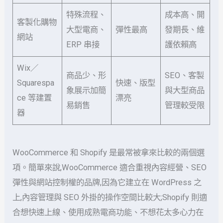
特殊流程、
成本高、開
客製化購物
大型電商、
彈性最高
發期長、維
網站
ERP 串接
護依賴高
Wix／
商品少、形
SEO、客製
Squarespa
快速、版型
象展示加簡
與大型商品
ce 等建置
漂亮
易銷售
管理較受限
器
WooCommerce 和 Shopify 是最常被拿來比較的兩個選
項。簡單來說,WooCommerce 適合重視內容經營、SEO
彈性與網站控制權的品牌,因為它建立在 WordPress 之
上,內容管理與 SEO 外掛的操作空間比較大;Shopify 則適
合想快速上線、使用成熟電商功能、不想花太多心力在