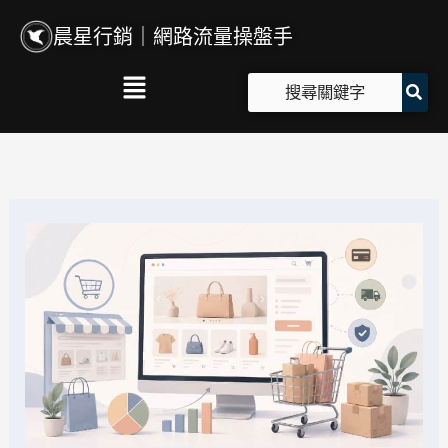
跳
晨星行銷｜網路流量操盤手
至
主
Main
要
Menu
內
容