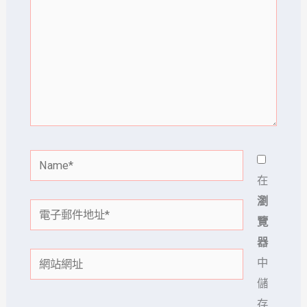
裡
輸
入
內
容...
Name*
在
瀏
電
覽
子
器
郵
網
中
件
站
儲
地
網
存