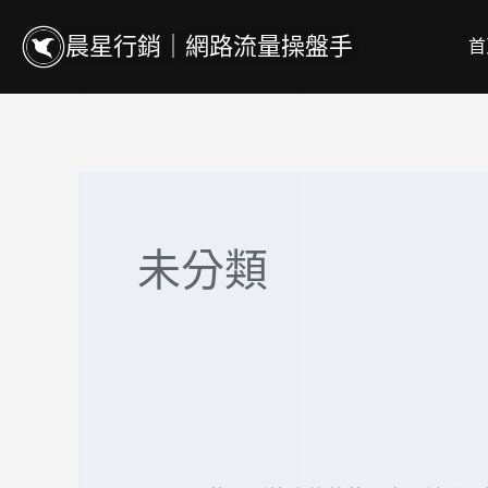
跳
搜
晨星行銷｜網路流量操盤手
首
至
尋
主
關
要
鍵
內
字:
容
未分類